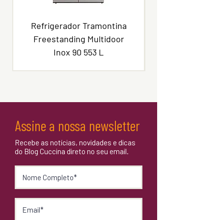
Material
aço inox 304
Refrigerador Tramontina
Trempes
Ferro fundido
Freestanding Multidoor
Inox 90 553 L
Assine a nossa newsletter
Recebe as notícias, novidades e dicas
do Blog Cuccina direto no seu email.