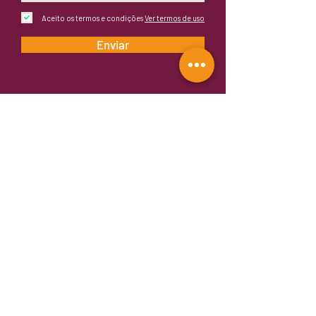
Aceito os termos e condições
Ver termos de uso
Enviar
Fornecedora Oficial:
Rua Mariante, 767
Rio Branco
Porto Alegre/RS - Brasil