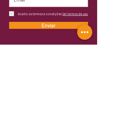
Aceito os termos e condições
Ver termos de uso
Enviar
Fornecedora Oficial:
Rua Mariante, 767
Rio Branco