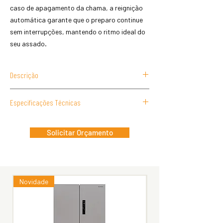
caso de apagamento da chama, a reignição
automática garante que o preparo continue
sem interrupções, mantendo o ritmo ideal do
seu assado.
Descrição
Especificações Técnicas
Dimensões (LxAxP): 915 x 915 x 694mm
Tipo de Cocção: Gás
Solicitar Orçamento
Tipo de Gás: GLP e GN
Pressão: 2,8 kPa
Capacidade do Forno: 127 Litros
Acabamento: Black Steel
Novidade
Easy Clean: Mesa com Acabamento
Esmaltado
Queimador: DEFENDI
Potência Queimadores: 71.000 BTUs.