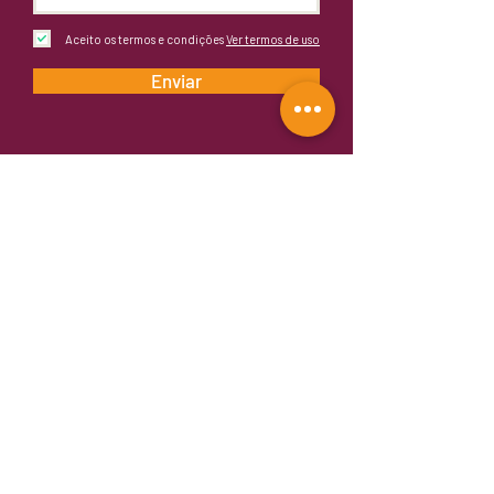
Aceito os termos e condições
Ver termos de uso
Enviar
Fornecedora Oficial:
Rua Mariante, 767
Rio Branco
Porto Alegre/RS - Brasil