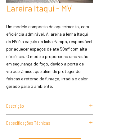
Lareira Itaqui - MV
Um modelo compacto de aquecimento, com
eficiência admirável. A lareira a lenha Itaqui
da MV é a caçula da linha Pampa, responsável
por aquecer espaços de até 50m² com alta
eficiência. O modelo proporciona uma visão
em segurança do fogo, devido a porta de
vitrocerâmico, que além de proteger de
faíscas e retorno de fumaça, irradia o calor
gerado para o ambiente.
Descrição
O aquecimento em metros cúbico é calculado
Especificações Técnicas
com base na altura do ambiente em 3 metros.
Pintura para alta temperatura 600°C.
Dimensões externas: A: 57cm L: 39cm P: