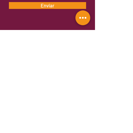
Enviar
Fornecedora Oficial:
Rua Mariante, 767
Rio Branco
Porto Alegre/RS - Brasil
Horário de Atendimento
Segunda a Sexta,
das 9h às 18h