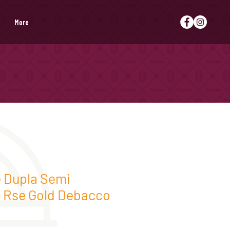
More
 Dupla Semi
 Rse Gold Debacco