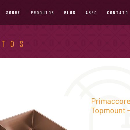
S O B R E
P R O D U T O S
B L O G
A B E C
C O N T A T O
UTOS
Primaccore
Topmount -