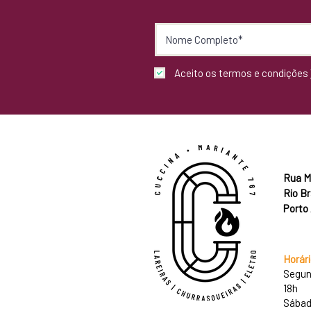
Aceito os termos e condições
Rua M
Rio B
Porto 
Horár
Segun
18h
Sábad