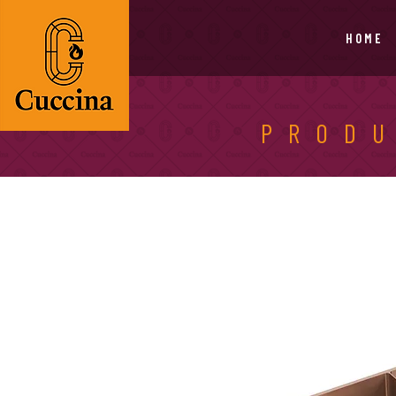
Cuccina Lareiras,
Churrasqueiras e
H O M E
Eletro | Porto Alegre -
RS
PROD