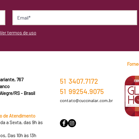
Ver termos de uso
Fornec
ariante, 767
51 3407.7172
ranco
51 99254.9075
Alegre/RS - Brasil
contato@cuccinalar.com.br
io de Atendimento
da a Sexta,
das 9h às
os,
Das 10h às 13h