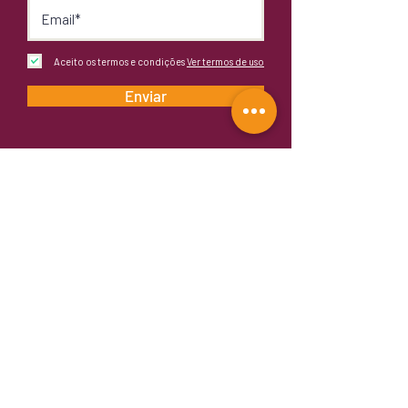
Aceito os termos e condições
Ver termos de uso
Enviar
Fornecedora Oficial:
Rua Mariante, 767